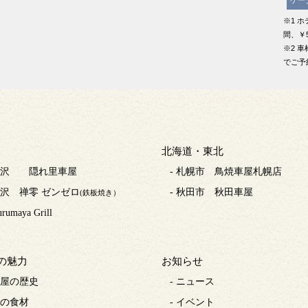
※1 
間、￥
※2 
でご予
北海道・東北
 藤沢 隠れ里車屋
- 札幌市 鳥焼車屋札幌店
 藤沢 禅零 ゼンゼロ
- 秋田市 秋田車屋
(鉄板焼き）
urumaya Grill
の魅力
お知らせ
車屋の歴史
- ニュース
旬の食材
- イベント