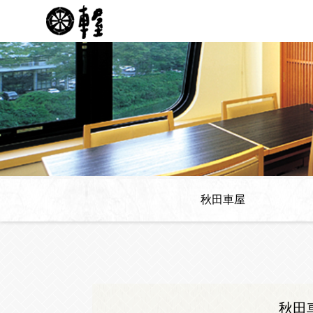
秋田車屋
- 秋田車屋のご案内
- クーポン
- お届け弁当
秋田車