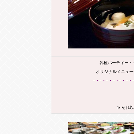
各種パーティー・イ
オリジナルメニュー
–・–・–・–・–・–・
※ それ