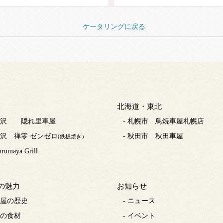
ケータリングに戻る
北海道・東北
 藤沢 隠れ里車屋
- 札幌市 鳥焼車屋札幌店
 藤沢 禅零 ゼンゼロ
- 秋田市 秋田車屋
(鉄板焼き）
urumaya Grill
の魅力
お知らせ
車屋の歴史
- ニュース
旬の食材
- イベント