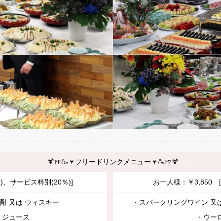
🍹🍺🍶🍷フリードリンクメニュー🍷🍶🍺🍹
％)、サービス料別(20％)]
お一人様：￥3,850 [
酎 又は ウィスキー
・スパークリングワイン 又
・ジュース
・ウー