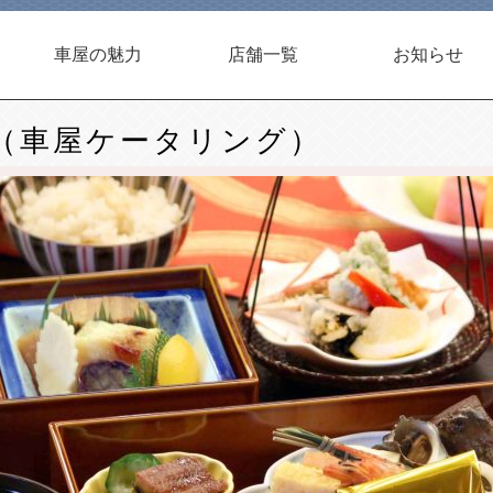
車屋の魅力
店舗一覧
お知らせ
（車屋ケータリング）
- 車屋の歴史
- 旬の食材
- 藤沢 隠れ里車屋
- 藤沢 禅零 ゼンゼロ(鉄板焼き）
- 新宿 車屋別館
- 新宿 鳥焼処車屋
- 札幌 鳥焼車屋札幌店
- 秋田 秋田車屋
- 横浜 Kurumaya Grill
- 藤沢 車屋ケータリングサービス
- ニュース
- イベント