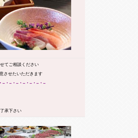
わせてご相談ください
意させたいただきます
・–・–・–・–・–・–・–
ご了承下さい