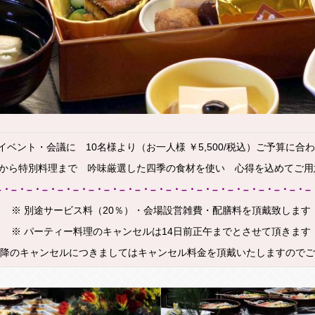
ベント・会議に 10名様より（お一人様 ￥5,500/税込）ご予算に合
から特別料理まで 吟味厳選した四季の食材を使い 心得を込めてご用
–・–・–・–・–・–・–・–・–・–・–・–・–・–・–・–・–・–・–・–・–
※ 別途サービス料（20％）・会場設営雑費・配膳料を頂戴致します
※ パーティー料理のキャンセルは14日前正午までとさせて頂きます
以降のキャンセルにつきましてはキャンセル料金を頂戴いたしますので