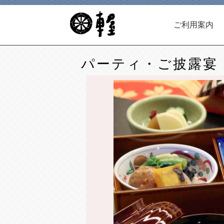
ご利用案内
パーティ・ご披露宴
- ご宴会
- ご接待
- イベント
- ポイントカード